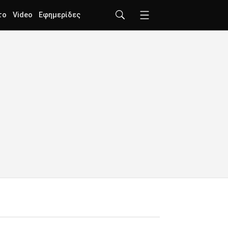
το
Video
Εφημερίδες