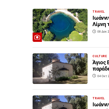
TRAVEL
Ιωάννι
Λίμνη 
08 Δεκ 2
CULTURE
Άγιος 
παράδε
04 Οκτ 
TRAVEL
Ιωάννι