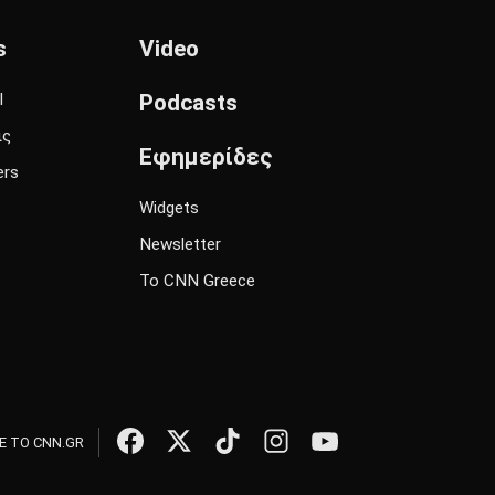
s
Video
l
Podcasts
ις
Εφημερίδες
ers
Widgets
Newsletter
Το CNN Greece
 ΤΟ CNN.GR