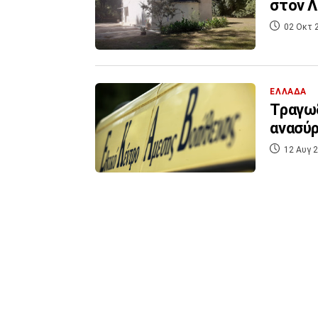
στον Λ
02 Οκτ 
ΕΛΛΑΔΑ
Τραγωδ
ανασύρ
12 Αυγ 2