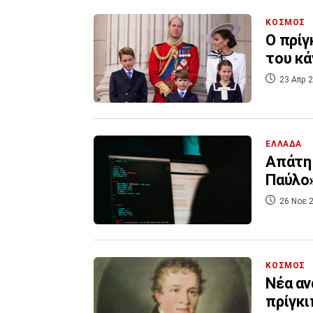
ΚΟΣΜΟΣ
Ο πρίγ
του κά
23 Απρ 2
ΕΛΛΑΔΑ
Απάτη 
Παύλο»
26 Νοε 2
ΚΟΣΜΟΣ
Νέα αν
πρίγκι