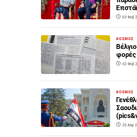
Επστάϊ
03 Φεβ 2
ΚΟΣΜΟΣ
Βέλγιο
φορές 
02 Φεβ 2
ΚΟΣΜΟΣ
Γενέθλ
Σαουδι
(pics&v
25 Απρ 2