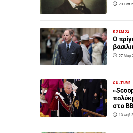
23 Σεπ 2
ΚΟΣΜΟΣ
Ο πρίγ
βασιλι
27 Μαρ 
CULTURE
«Scoop
πολύκρ
στο B
13 Φεβ 2