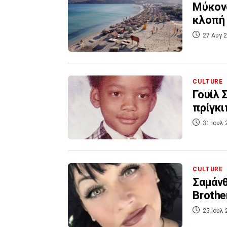
Μύκονο
κλοπή 
27 Αυγ 2
CULTURE
Γουίλ 
πρίγκι
31 Ιουλ 
CULTURE
Σαμάνθ
Brothe
25 Ιουλ 