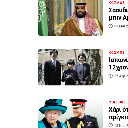
ΚΟΣΜΟΣ
Σαουδι
μπιν Α
09 Μάι 2
ΚΟΣΜΟΣ
Ιαπωνί
12χρον
27 Απρ 2
CULTURE
Χάρι ό
πρίγκι
15 Νοε 2