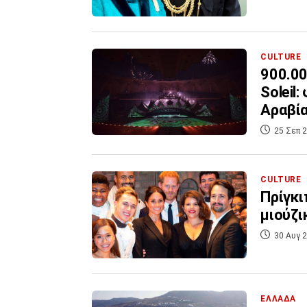
CULTURE
900.00
Soleil
Αραβί
25 Σεπ 2
CULTURE
Πρίγκι
μιούζι
30 Αυγ 2
ΕΛΛΑΔΑ