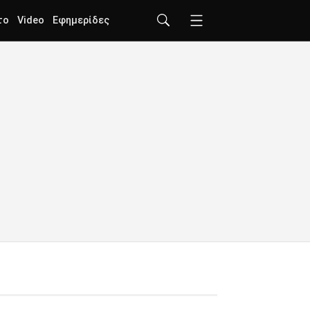
το
Video
Εφημερίδες