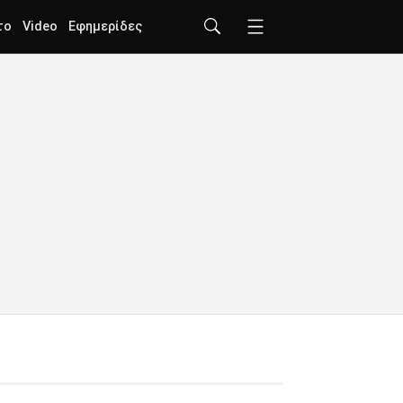
το
Video
Εφημερίδες