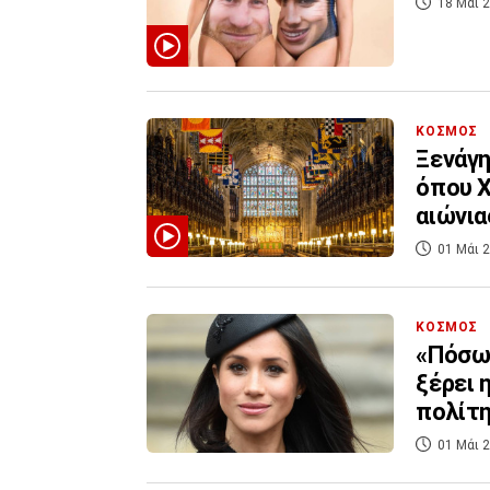
18 Μάι 2
ΚΟΣΜΟΣ
Ξενάγη
όπου Χ
αιώνια
01 Μάι 2
ΚΟΣΜΟΣ
«Πόσων
ξέρει 
πολίτ
01 Μάι 2