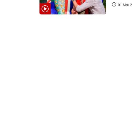
01 Μάι 2