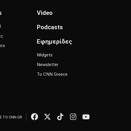
s
Video
l
Podcasts
ις
Εφημερίδες
ers
Widgets
Newsletter
Το CNN Greece
 ΤΟ CNN.GR