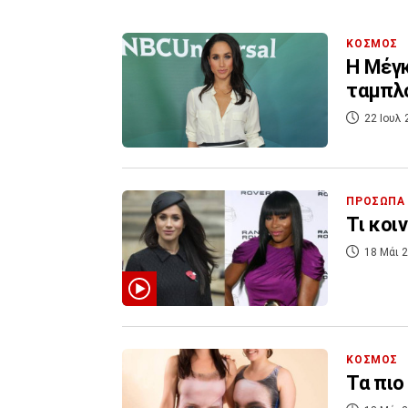
ΚΟΣΜΟΣ
Η Μέγκ
ταμπλό
22 Ιουλ 
ΠΡΟΣΩΠΑ
Τι κοι
18 Μάι 2
ΚΟΣΜΟΣ
Τα πιο