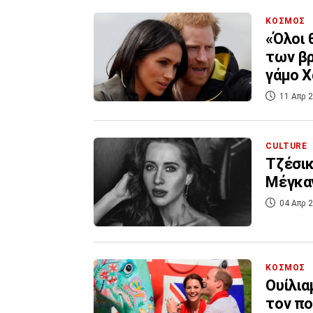
ΚΟΣΜΟΣ
«Όλοι 
των βρ
γάμο Χ
11 Απρ 2
CULTURE
Τζέσικ
Μέγκαν
04 Απρ 2
ΚΟΣΜΟΣ
Ουίλια
τον π