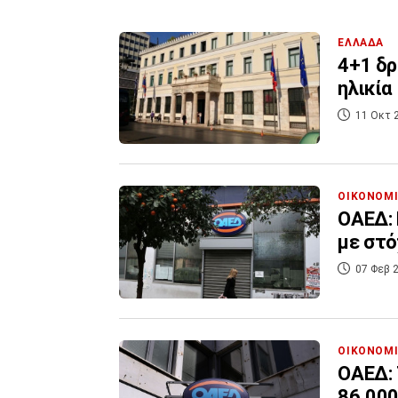
ΕΛΛΑΔΑ
4+1 δρ
ηλικία
11 Οκτ 
ΟΙΚΟΝΟΜ
ΟΑΕΔ: 
με στό
07 Φεβ 2
ΟΙΚΟΝΟΜ
ΟΑΕΔ: 
86.000