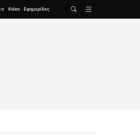
το
Video
Εφημερίδες