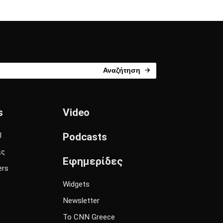
Αναζήτηση
s
Video
l
Podcasts
ις
Εφημερίδες
ers
Widgets
Newsletter
Το CNN Greece