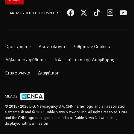
ΑΚΟΛΟΥΘΗΣΤΕ ΤΟ CNN.GR
Όροι χρήσης
Δεοντολογία
Ρυθμίσεις Cookies
Δήλωση εχεμύθειας
Πολιτική κατά της Διαφθοράς
Επικοινωνία
Διαφήμιση
ΜΕΛΟΣ
© 2015 - 2026 D.G. Newsagency S.A. CNN name, logo and all associated
elements ® and © 2015 Cable News Network, Inc. All rights reserved. CNN
and the CNN logo are registered marks of Cable News Network, Inc.,
displayed with permission