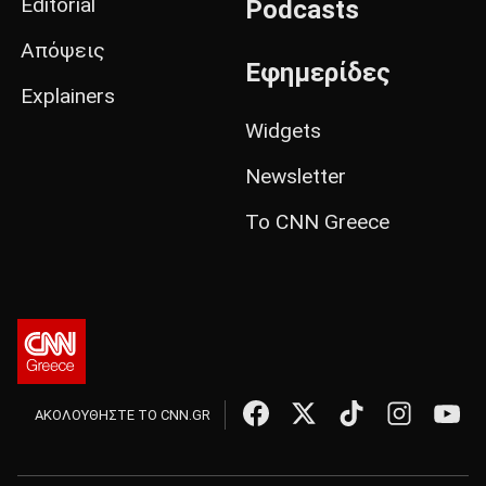
Editorial
Podcasts
Απόψεις
Εφημερίδες
Explainers
Widgets
Newsletter
Το CNN Greece
ΑΚΟΛΟΥΘΗΣΤΕ ΤΟ CNN.GR