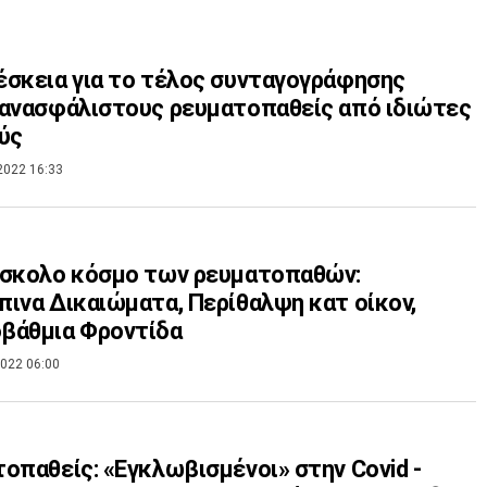
σκεια για το τέλος συνταγογράφησης
ανασφάλιστους ρευματοπαθείς από ιδιώτες
ύς
2022 16:33
ύσκολο κόσμο των ρευματοπαθών:
ινα Δικαιώματα, Περίθαλψη κατ οίκον,
βάθμια Φροντίδα
022 06:00
οπαθείς: «Εγκλωβισμένοι» στην Covid -