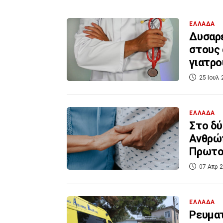
ΕΛΛΑΔΑ
Δυσαρέ
στους 
γιατρο
25 Ιουλ 
ΕΛΛΑΔΑ
Στο δ
Ανθρώπ
Πρωτο
07 Απρ 2
ΕΛΛΑΔΑ
Ρευματ