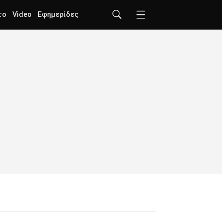
το
Video
Εφημερίδες