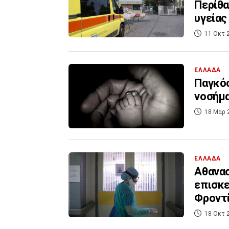
Περίθα
υγείας
11 Οκτ 
ΕΛΛΑΔΑ
Παγκόσ
νοσήμα
18 Μαρ 
ΕΛΛΑΔΑ
Αθανασ
επισκε
Φροντ
18 Οκτ 