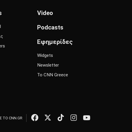
s
Video
l
Podcasts
ις
Εφημερίδες
ers
Widgets
Newsletter
Το CNN Greece
 ΤΟ CNN.GR