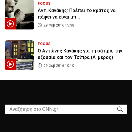
FOCUS
Αντ. Κανάκης: Πρέπει το κράτος να
πάψει να είναι μπ...
29 Φεβ 2016 15:38
FOCUS
O Αντώνης Κανάκης για τη σάτιρα, την
εξουσία και τον Τσίπρα (A' μέρος)
29 Φεβ 2016 10:10
Αναζήτηση στο CNN.gr