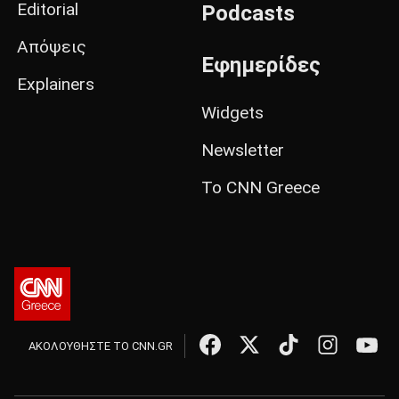
Editorial
Podcasts
Απόψεις
Εφημερίδες
Explainers
Widgets
Newsletter
Το CNN Greece
ΑΚΟΛΟΥΘΗΣΤΕ ΤΟ CNN.GR