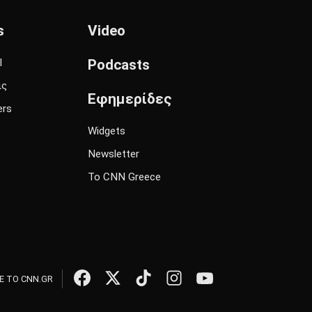
s
Video
l
Podcasts
ις
Εφημερίδες
ers
Widgets
Newsletter
Το CNN Greece
 ΤΟ CNN.GR