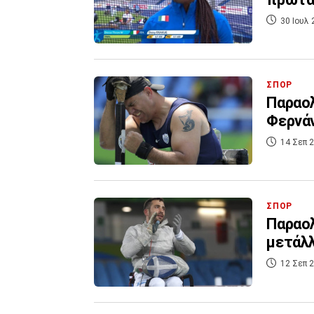
30 Ιουλ 
ΣΠΟΡ
Παραολ
Φερνάν
14 Σεπ 2
ΣΠΟΡ
Παραολ
μετάλλ
12 Σεπ 2