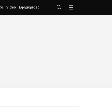
το
Video
Εφημερίδες