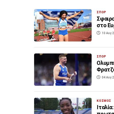
ΣΠΟΡ
Σφαιρο
στο Ε
10 Αυγ 2
ΣΠΟΡ
Ολυμπι
Φρατζε
04 Αυγ 2
ΚΟΣΜΟΣ
Ιταλία
πρωτα