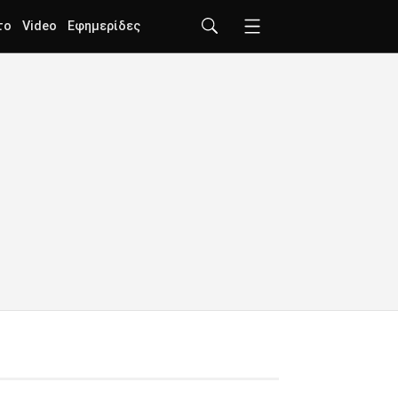
το
Video
Εφημερίδες