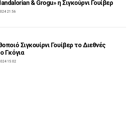
andalorian & Grogu» η Σιγκούρνι Γουίβερ
024 21:56
θοποιό Σιγκουίρνι Γουίβερ το Διεθνές
ο Γκόγια
024 15:02