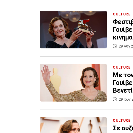
CULTURE
Φεστιβ
Γουίβε
κινημ
29 Αυγ 2
CULTURE
Με τον
Γουίβε
Βενετί
29 Ιουν 
CULTURE
Σε συζ