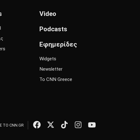
s
Video
l
Podcasts
ις
Εφημερίδες
ers
Widgets
Newsletter
Το CNN Greece
 ΤΟ CNN.GR