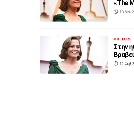
«The M
13 Μάι 2
CULTURE
Στην η
Βραβεί
11 Φεβ 2