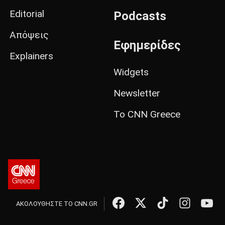
Editorial
Podcasts
Απόψεις
Εφημερίδες
Explainers
Widgets
Newsletter
Το CNN Greece
ΑΚΟΛΟΥΘΗΣΤΕ ΤΟ CNN.GR