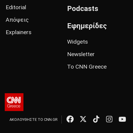
Editorial
Podcasts
Απόψεις
Εφημερίδες
Explainers
Widgets
Newsletter
Το CNN Greece
ΑΚΟΛΟΥΘΗΣΤΕ ΤΟ CNN.GR