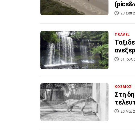
(pics&v
23 Σεπ 2
TRAVEL
Ταξιδε
ανεξερ
01 Ιουλ 
ΚΟΣΜΟΣ
Στη δη
τελευτ
20 Μάι 2