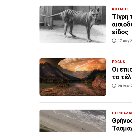
ΚΟΣΜΟΣ
Τίγρη 
αισιοδ
είδος
17 Αυγ 2
FOCUS
Οι επι
το τέλ
28 Ιουν 
ΠΕΡΙΒΑΛΛ
Θρήνος
Τασμαν