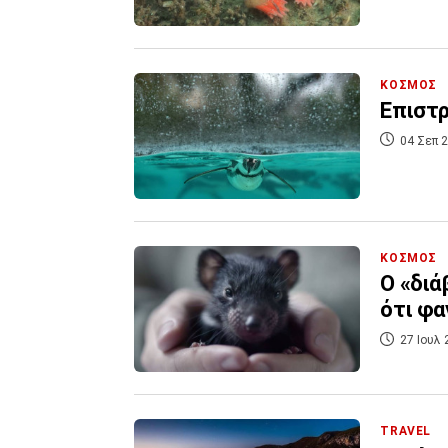
ΚΟΣΜΟΣ
Επιστρ
04 Σεπ 2
ΚΟΣΜΟΣ
Ο «διά
ότι φα
27 Ιουλ 
TRAVEL