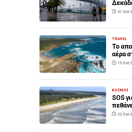
Δεκάδε
01 Σεπ 2
TRAVEL
Το απο
αέρα σ
19 Σεπ 2
ΚΟΣΜΟΣ
SOS γι
πεθάνε
22 Σεπ 2