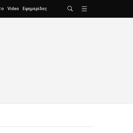
το
Video
Εφημερίδες