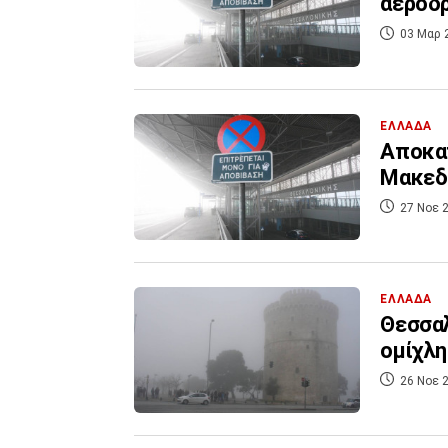
αεροδ
03 Μαρ 
ΕΛΛΑΔΑ
Αποκα
Μακεδο
27 Νοε 2
ΕΛΛΑΔΑ
Θεσσαλ
ομίχλη
26 Νοε 2