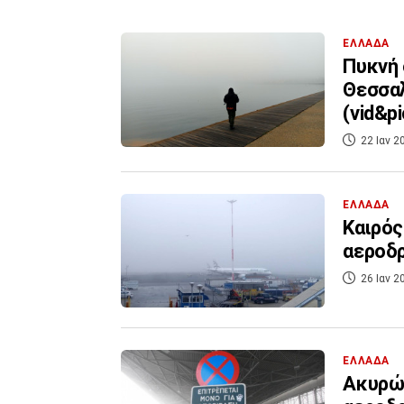
ΕΛΛΑΔΑ
Πυκνή 
Θεσσαλ
(vid&pi
22 Ιαν 2
ΕΛΛΑΔΑ
Καιρός
αεροδ
26 Ιαν 2
ΕΛΛΑΔΑ
Ακυρώσ