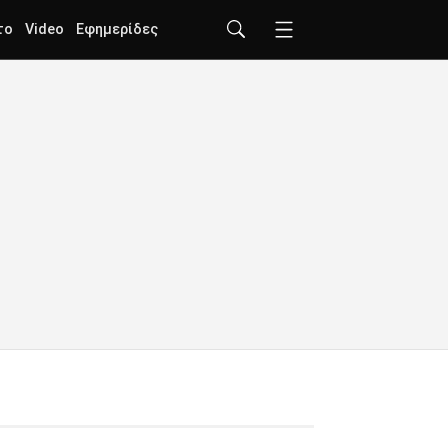
το
Video
Εφημερίδες