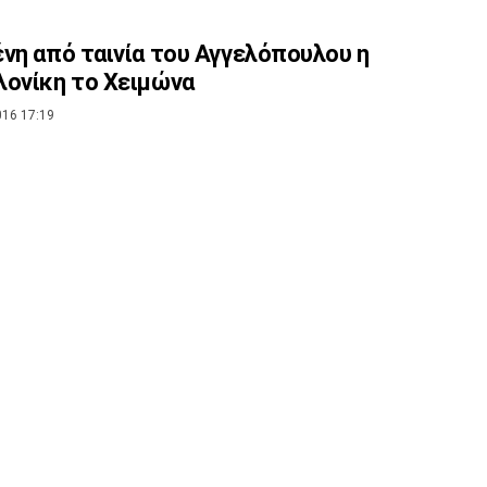
νη από ταινία του Αγγελόπουλου η
ονίκη το Χειμώνα
016 17:19