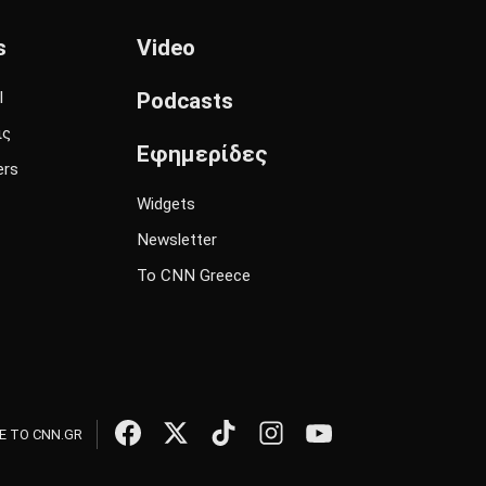
s
Video
l
Podcasts
ις
Εφημερίδες
ers
Widgets
Newsletter
Το CNN Greece
 ΤΟ CNN.GR