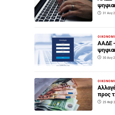
ψηφια
31 Αυγ 2
ΟΙΚΟΝΟΜ
ΑΑΔΕ -
ψηφια
30 Αυγ 2
ΟΙΚΟΝΟΜ
Αλλαγέ
προς τ
25 Φεβ 2