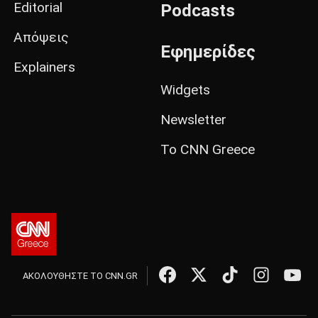
Editorial
Podcasts
Απόψεις
Εφημερίδες
Explainers
Widgets
Newsletter
Το CNN Greece
ΑΚΟΛΟΥΘΗΣΤΕ ΤΟ CNN.GR