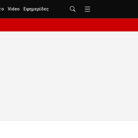
το
Video
Εφημερίδες