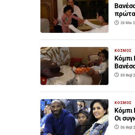
Βανέσα
πρώτα 
26 Μάι 2
ΚΟΣΜΟΣ
Κόμπι 
Βανέσα
09 Φεβ 2
ΚΟΣΜΟΣ
Κόμπι 
Οι συγ
06 Φεβ 2