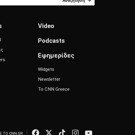
Αναζήτηση
s
Video
l
Podcasts
ις
Εφημερίδες
ers
Widgets
Newsletter
Το CNN Greece
 ΤΟ CNN.GR