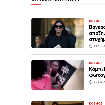
ΚΟΣΜΟΣ
Βανέσα
αποζη
ατυχήμ
28 Αυγ 2
ΚΟΣΜΟΣ
Κόμπι 
φωτογρ
26 Σεπ 2
ΚΟΣΜΟΣ