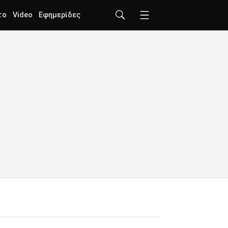
το
Video
Εφημερίδες