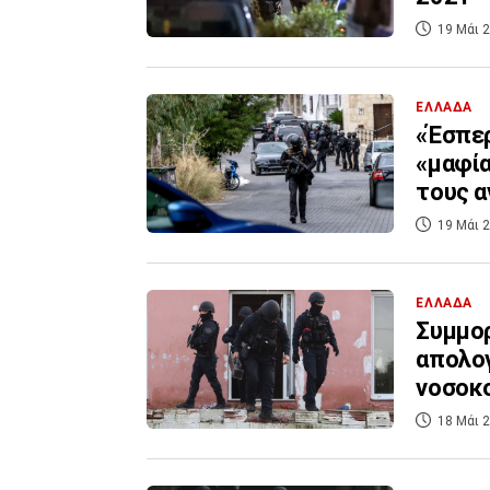
19 Μάι 2
ΕΛΛΑΔΑ
«Έσπερ
«μαφία
τους α
19 Μάι 2
ΕΛΛΑΔΑ
Συμμορ
απολογ
νοσοκ
18 Μάι 2