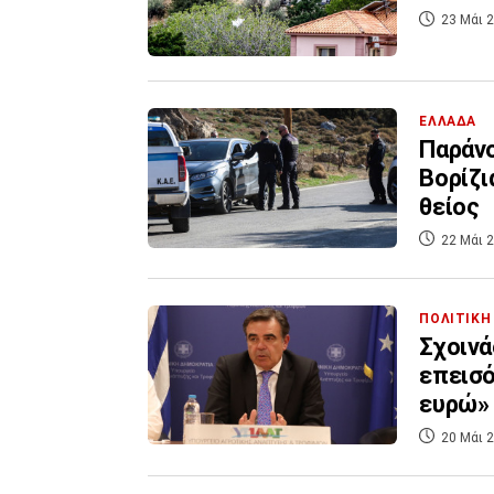
23 Μάι 2
ΕΛΛΑΔΑ
Παράνο
Βορίζι
θείος
22 Μάι 2
ΠΟΛΙΤΙΚΗ
Σχοινά
επεισό
ευρώ»
20 Μάι 2