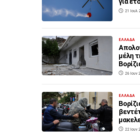
για ετ
21 Ιουλ 
ΕΛΛΑΔΑ
Απολογ
μέλη τ
Βορίζι
26 Ιουν 
ΕΛΛΑΔΑ
Βορίζι
βεντέτ
μακελ
22 Ιουν 