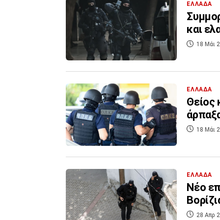
ΕΛΛΑΔΑ
Συμμορ
και ελ
18 Μάι 2
ΕΛΛΑΔΑ
Θείος 
άρπαξα
18 Μάι 2
ΕΛΛΑΔΑ
Νέο επ
Βορίζι
28 Απρ 2