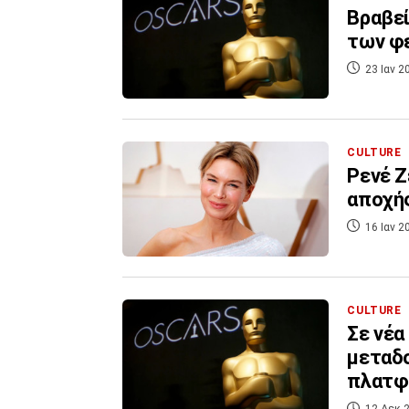
Βραβεί
των φ
23 Ιαν 2
CULTURE
Ρενέ Ζ
αποχής
16 Ιαν 2
CULTURE
Σε νέα
μεταδο
πλατφ