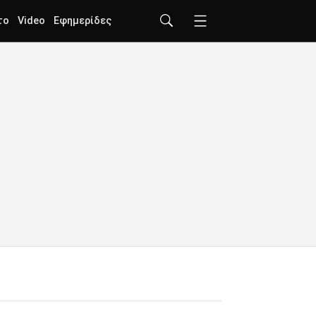
το
Video
Εφημερίδες