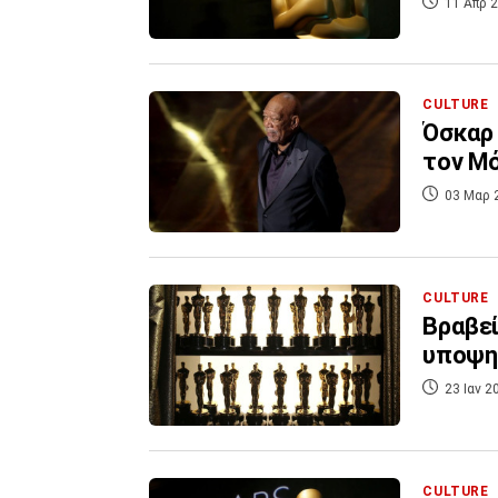
11 Απρ 2
CULTURE
Όσκαρ 
τον Μό
03 Μαρ 
CULTURE
Βραβεί
υποψηφ
23 Ιαν 2
CULTURE