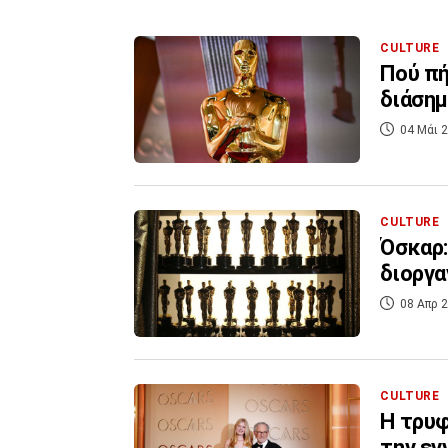
CULTURE
Πού πή
διάσημ
04 Μάι 2
CULTURE
Όσκαρ:
διοργα
08 Απρ 2
CULTURE
Η τρυφ
την εγ