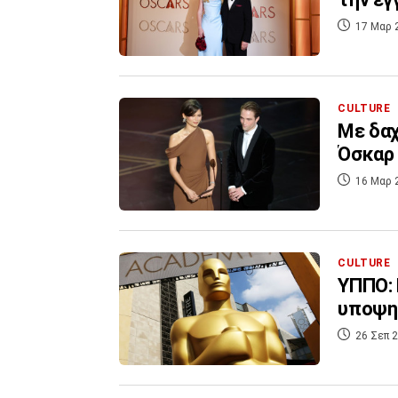
17 Μαρ 
CULTURE
Με δαχ
Όσκαρ 
16 Μαρ 
CULTURE
ΥΠΠΟ: 
υποψη
26 Σεπ 2