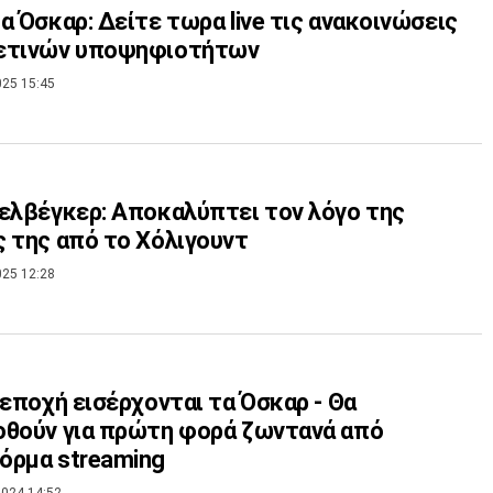
α Όσκαρ: Δείτε τωρα live τις ανακοινώσεις
ετινών υποψηφιοτήτων
025 15:45
ελβέγκερ: Αποκαλύπτει τον λόγο της
 της από το Χόλιγουντ
025 12:28
 εποχή εισέρχονται τα Όσκαρ - Θα
θούν για πρώτη φορά ζωντανά από
όρμα streaming