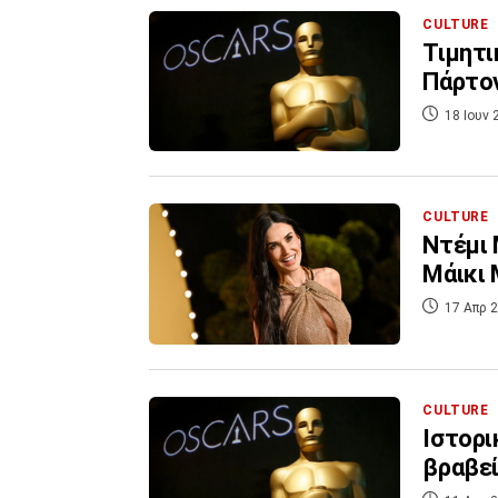
CULTURE
Τιμητι
Πάρτον
18 Ιουν 
CULTURE
Ντέμι 
Μάικι 
17 Απρ 2
CULTURE
Ιστορι
βραβεί