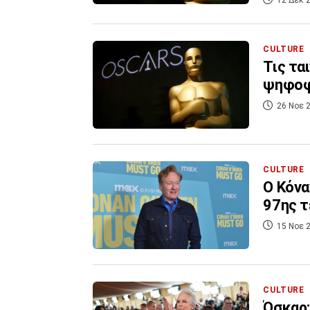
12 Δεκ 2
CULTURE
Τις τα
ψηφοφ
26 Νοε 2
CULTURE
Ο Κόνα
97ης τ
15 Νοε 2
CULTURE
Όσκαρ: