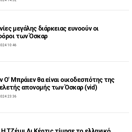
024 14:52
ινίες μεγάλης διάρκειας ευνοούν οι
όροι των Όσκαρ
024 10:46
ν Ο' Μπράιεν θα είναι οικοδεσπότης της
ελετής απονομής των Όσκαρ (vid)
024 23:36
 H Tζέιμι Λι Κέρτις τίμησε το ελληνικό