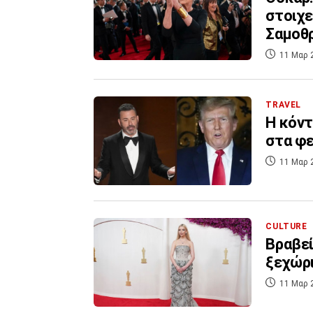
στοιχε
Σαμοθ
11 Μαρ 
TRAVEL
Η κόντ
στα φε
11 Μαρ 
CULTURE
Βραβεί
ξεχώρ
11 Μαρ 