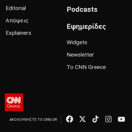
Editorial
Podcasts
Απόψεις
Εφημερίδες
Explainers
Widgets
Newsletter
Το CNN Greece
ΑΚΟΛΟΥΘΗΣΤΕ ΤΟ CNN.GR