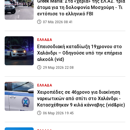
Greek Mafia: Στα «χέρια» της ΕΛ.ΑΣ. τρία
άτομα για τη δολοφονία Μοσχούρη - Τι
εντόπισε το ελληνικό FBI
07 Μάι 2026 08:41
ΕΛΛΑΔΑ
Eπεισοδιακή καταδίωξη 19χρονου στο
Χαλάνδρι – Οδηγούσε υπό την επήρεια
αλκοόλ (vid)
29 Μαρ 2026 22:08
ΕΛΛΑΔΑ
Χειροπέδες σε 46χρονο για διακίνηση
ναρκωτικών από σπίτι στο Χαλάνδρι -
Κατασχέθηκαν 9 κιλά κάνναβης (vid&pic)
06 Μαρ 2026 19:45