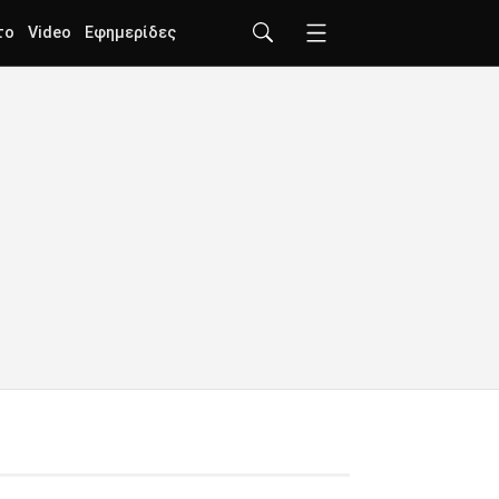
το
Video
Εφημερίδες