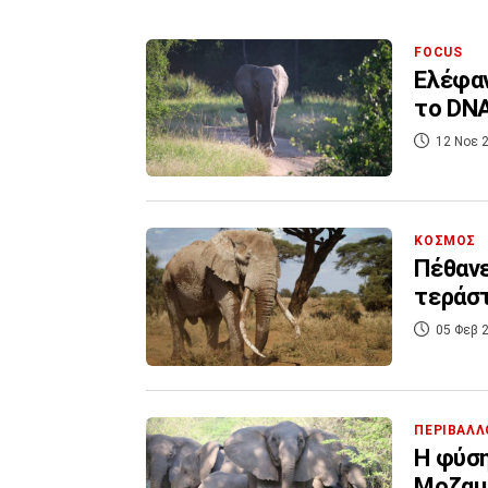
FOCUS
Ελέφαν
το DNA
12 Νοε 2
ΚΟΣΜΟΣ
Πέθανε
τεράστ
05 Φεβ 2
ΠΕΡΙΒΑΛΛ
Η φύση
Μοζαμβ