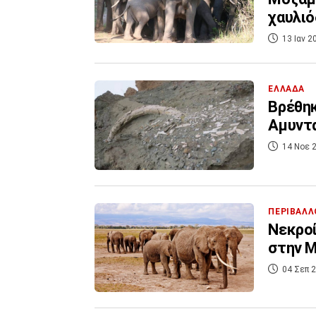
χαυλιό
13 Ιαν 2
ΕΛΛΑΔΑ
Βρέθηκ
Αμυντα
14 Νοε 2
ΠΕΡΙΒΑΛΛ
Νεκροί
στην 
04 Σεπ 2