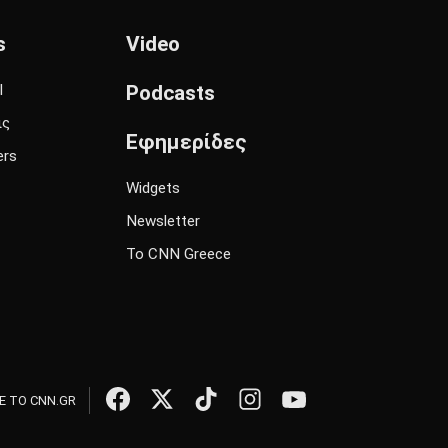
s
Video
l
Podcasts
ις
Εφημερίδες
ers
Widgets
Newsletter
Το CNN Greece
 ΤΟ CNN.GR