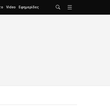
το
Video
Εφημερίδες