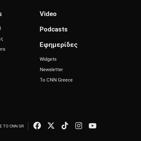
s
Video
l
Podcasts
ις
Εφημερίδες
ers
Widgets
Newsletter
Το CNN Greece
 ΤΟ CNN.GR