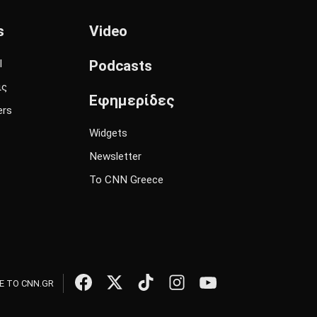
s
Video
l
Podcasts
ις
Εφημερίδες
ers
Widgets
Newsletter
Το CNN Greece
 ΤΟ CNN.GR