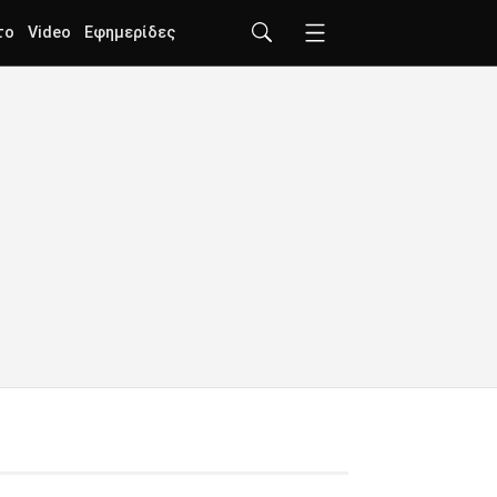
το
Video
Εφημερίδες