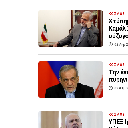
ΚΟΣΜΟΣ
Χτύπημ
Καμάλ 
σύζυγό
02 Απρ 2
ΚΟΣΜΟΣ
Την έν
πυρηνι
02 Φεβ 2
ΚΟΣΜΟΣ
ΥΠΕΞ Ι