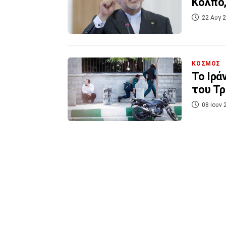
Κόλπο,
22 Αυγ 2
ΚΟΣΜΟΣ
Το Ιρά
του Τρ
08 Ιουν 