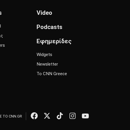
s
Video
l
Podcasts
ις
Εφημερίδες
ers
Widgets
Newsletter
Το CNN Greece
 ΤΟ CNN.GR