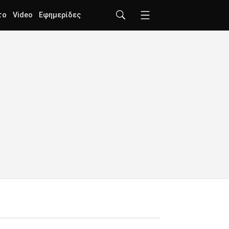
το
Video
Εφημερίδες