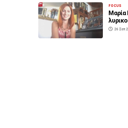
FOCUS
Μαρία 
λυρικο
26 Σεπ 2