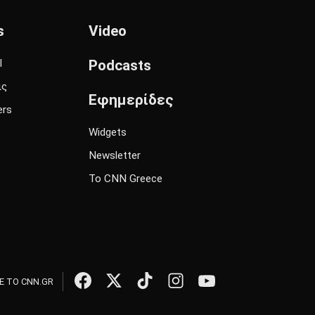
s
Video
l
Podcasts
ις
Εφημερίδες
ers
Widgets
Newsletter
Το CNN Greece
 ΤΟ CNN.GR