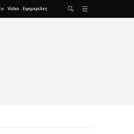
το
Video
Εφημερίδες