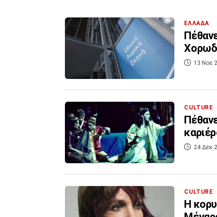
ΕΛΛΑΔΑ
Πέθανε
Χορωδί
13 Νοε 2
CULTURE
Πέθανε
καριέρ
24 Δεκ 2
CULTURE
Η κορ
Μέγαρ