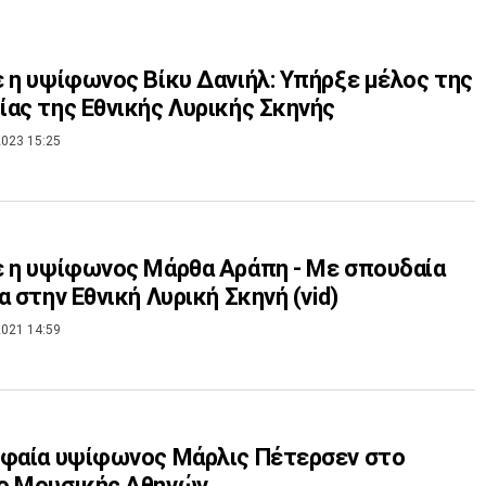
 η υψίφωνος Βίκυ Δανιήλ: Υπήρξε μέλος της
ας της Εθνικής Λυρικής Σκηνής
023 15:25
 η υψίφωνος Μάρθα Αράπη - Με σπουδαία
α στην Εθνική Λυρική Σκηνή (vid)
021 14:59
υφαία υψίφωνος Μάρλις Πέτερσεν στο
ο Μουσικής Αθηνών