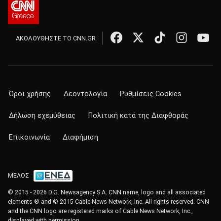
ΑΚΟΛΟΥΘΗΣΤΕ ΤΟ CNN.GR
Όροι χρήσης
Δεοντολογία
Ρυθμίσεις Cookies
Δήλωση εχεμύθειας
Πολιτική κατά της Διαφθοράς
Επικοινωνία
Διαφήμιση
ΜΕΛΟΣ
© 2015 - 2026 D.G. Newsagency S.A. CNN name, logo and all associated
elements ® and © 2015 Cable News Network, Inc. All rights reserved. CNN
and the CNN logo are registered marks of Cable News Network, Inc.,
displayed with permission