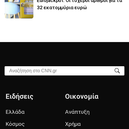
Eurojackpot: Οι τυχεροί αριθμοί για τα
32 εκατoμμύρια ευρώ
Αναζήτηση στο CNN.gr
Ειδήσεις
Οικονομία
Ελλάδα
Ανάπτυξη
Κόσμος
Χρήμα