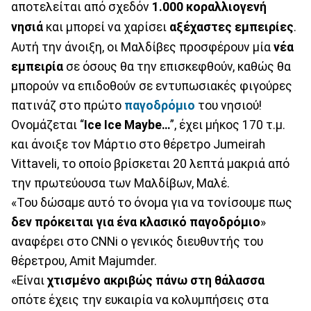
αποτελείται από σχεδόν
1.000 κοραλλιογενή
νησιά
και μπορεί να χαρίσει
αξέχαστες εμπειρίες
.
Αυτή την άνοιξη, οι Μαλδίβες προσφέρουν μία
νέα
εμπειρία
σε όσους θα την επισκεφθούν, καθώς θα
μπορούν να επιδοθούν σε εντυπωσιακές φιγούρες
πατινάζ στο πρώτο
παγοδρόμιο
του νησιού!
Ονομάζεται “
Ice Ice Maybe…
”, έχει μήκος 170 τ.μ.
και άνοιξε τον Μάρτιο στο θέρετρο Jumeirah
Vittaveli, το οποίο βρίσκεται 20 λεπτά μακριά από
την πρωτεύουσα των Μαλδίβων, Μαλέ.
«Του δώσαμε αυτό το όνομα για να τονίσουμε πως
δεν πρόκειται για ένα κλασικό παγοδρόμιο
»
αναφέρει στο CNNi ο γενικός διευθυντής του
θέρετρου, Amit Majumder.
«Είναι
χτισμένο ακριβώς πάνω στη θάλασσα
οπότε έχεις την ευκαιρία να κολυμπήσεις στα