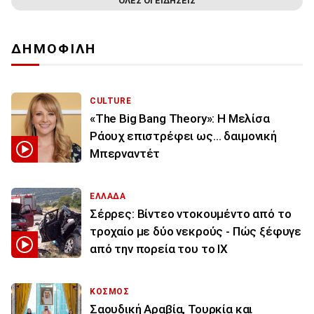
ΟΛΕΣ ΟΙ ΕΙΔΗΣΕΙΣ
ΔΗΜΟΦΙΛΗ
CULTURE
«The Big Bang Theory»: Η Μελίσα
Ράουχ επιστρέφει ως… δαιμονική
Μπερναντέτ
ΕΛΛΑΔΑ
Σέρρες: Βίντεο ντοκουμέντο από το
τροχαίο με δύο νεκρούς - Πώς ξέφυγε
από την πορεία του το ΙΧ
ΚΟΣΜΟΣ
Σαουδική Αραβία, Τουρκία και