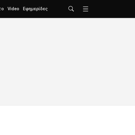
το
Video
Εφημερίδες