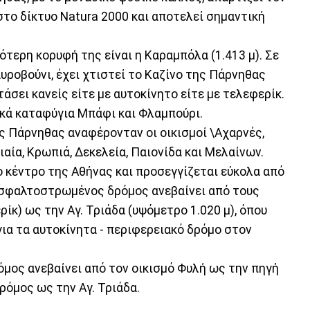
στο δίκτυο Natura 2000 και αποτελεί σημαντική
ότερη κορυφή της είναι η Καραμπόλα (1.413 μ). Σε
αυροβούνι, έχει χτιστεί το Καζίνο της Πάρνηθας
άσει κανείς είτε με αυτοκίνητο είτε με τελεφερίκ.
ικά καταφύγια Μπάφι και Φλαμπούρι.
ς Πάρνηθας αναφέρονταν οι οικισμοί \Αχαρνές,
ιαία, Κρωπιά, Δεκελεία, Παιονίδα και Μελαίνων.
ο κέντρο της Αθήνας και προσεγγίζεται εύκολα από
, ασφαλτοστρωμένος δρόμος ανεβαίνει από τους
κ) ως την Αγ. Τριάδα (υψόμετρο 1.020 μ), όπου
για τα αυτοκίνητα - περιφερειακό δρόμο στον
μος ανεβαίνει από τον οικισμό Φυλή ως την πηγή
δρόμος ως την Αγ. Τριάδα.