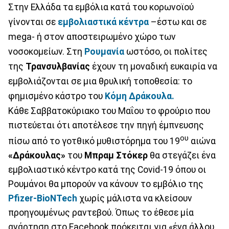
Στην Ελλάδα τα εμβόλια κατά του κορωνοϊού
γίνονται σε
εμβολιαστικά κέντρα
–έστω και σε
mega- ή στον αποστειρωμένο χώρο των
νοσοκομείων. Στη
Ρουμανία
ωστόσο, οι πολίτες
της
Τρανσυλβανίας
έχουν τη μοναδική ευκαιρία να
εμβολιάζονται σε μια θρυλική τοποθεσία: το
φημισμένο κάστρο του
Κόμη Δράκουλα.
Κάθε Σαββατοκύριακο του Μαΐου το φρούριο που
πιστεύεται ότι αποτέλεσε την πηγή έμπνευσης
ου
πίσω από το γοτθικό μυθιστόρημα του 19
αιώνα
«Δράκουλας»
του
Μπραμ Στόκερ
θα στεγάζει ένα
εμβολιαστικό κέντρο κατά της Covid-19 όπου οι
Ρουμάνοι θα μπορούν να κάνουν το εμβόλιο της
Pfizer-BioNTech
χωρίς μάλιστα να κλείσουν
προηγουμένως ραντεβού. Όπως το έθεσε μία
ανάρτηση στο Facebook πρόκειται για «ένα άλλου