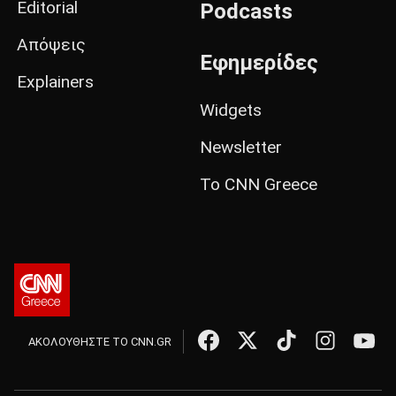
Editorial
Podcasts
Απόψεις
Εφημερίδες
Explainers
Widgets
Newsletter
Το CNN Greece
ΑΚΟΛΟΥΘΗΣΤΕ ΤΟ CNN.GR