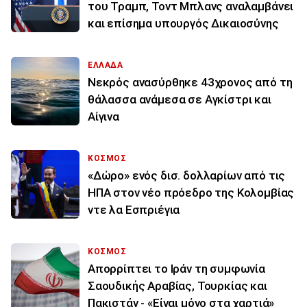
του Τραμπ, Τοντ Μπλανς αναλαμβάνει
και επίσημα υπουργός Δικαιοσύνης
ΕΛΛΑΔΑ
Νεκρός ανασύρθηκε 43χρονος από τη
θάλασσα ανάμεσα σε Αγκίστρι και
Αίγινα
ΚΟΣΜΟΣ
«Δώρο» ενός δισ. δολλαρίων από τις
ΗΠΑ στον νέο πρόεδρο της Κολομβίας
ντε λα Εσπριέγια
ΚΟΣΜΟΣ
Απορρίπτει το Ιράν τη συμφωνία
Σαουδικής Αραβίας, Τουρκίας και
Πακιστάν - «Είναι μόνο στα χαρτιά»