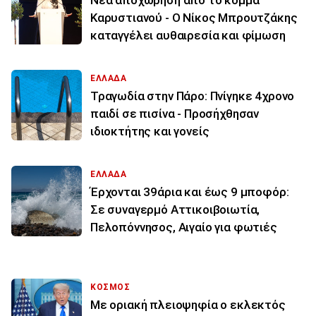
Νέα αποχώρηση από το κόμμα
Καρυστιανού - Ο Νίκος Μπρουτζάκης
καταγγέλει αυθαιρεσία και φίμωση
ΕΛΛΑΔΑ
Τραγωδία στην Πάρο: Πνίγηκε 4χρονο
παιδί σε πισίνα - Προσήχθησαν
ιδιοκτήτης και γονείς
ΕΛΛΑΔΑ
Έρχονται 39άρια και έως 9 μποφόρ:
Σε συναγερμό Αττικοιβοιωτία,
Πελοπόννησος, Αιγαίο για φωτιές
ΚΟΣΜΟΣ
Με οριακή πλειοψηφία ο εκλεκτός