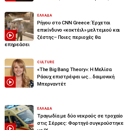
ΕΛΛΑΔΑ
Ρήγου στο CNN Greece: Έρχεται
επικίνδυνο «κοκτέιλ» μελτεμιού και
ζέστης– Ποιες περιοχές θα
επηρεάσει
CULTURE
«The Big Bang Theory»: Η Μελίσα
Ράουχ επιστρέφει ως… δαιμονική
Μπερναντέτ
ΕΛΛΑΔΑ
Τραγωδία με δύο νεκρούς σε τροχαίο
στις Σέρρες: Φορτηγό συγκρούστηκε