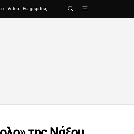
το
Video
Εφημερίδες
βολο» της Νάξου