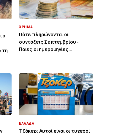
ΧΡΗΜΑ
Πότε πληρώνονται οι
το
συντάξεις Σεπτεμβρίου -
Ποιες οι ημερομηνίες
 την
καταβολής
ΕΛΛΑΔΑ
ν
Τζόκερ: Αυτοί είναι οι τυχεροί