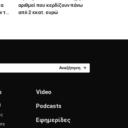
τα
αριθμοί που κερδίζουν πάνω
ν τα
από 2 εκατ. ευρώ
Αναζήτηση
s
Video
l
Podcasts
ις
Εφημερίδες
ers