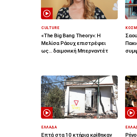
CULTURE
ΚΟΣΜ
«The Big Bang Theory»: Η
Σαου
Μελίσα Ράουχ επιστρέφει
Πακι
ως… δαιμονική Μπερναντέτ
συμφ
συνε
ΕΛΛΑΔΑ
ΕΛΛΑ
Επτά στα 10 κτήρια κρίθηκαν
Ρήγο