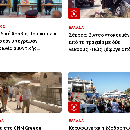
ΟΣ
ΕΛΛΑΔΑ
δική Αραβία, Τουρκία και
Σέρρες: Βίντεο ντοκουμέν
στάν υπέγραψαν
από το τροχαίο με δύο
ωνία αμυντικής
νεκρούς - Πώς ξέφυγε από
ργασίας
πορεία του το ΙΧ
ΔΑ
ΕΛΛΑΔΑ
υ στο CNN Greece:
Κορυφώνεται η έξοδος τω