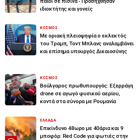
παιδί σε πισίνα - Προσήχθησαν
ιδιοκτήτης και γονείς
ΚΟΣΜΟΣ
Με οριακή πλειοψηφία ο εκλεκτός
του Τραμπ, Τοντ Μπλανς αναλαμβάνει
και επίσημα υπουργός Δικαιοσύνης
ΚΟΣΜΟΣ
Βούλγαρος πρωθυπουργός: Εξερράγη
drone σε αγωγό φυσικού αερίου,
κοντά στα σύνορα με Ρουμανία
ΕΛΛΑΔΑ
Επικίνδυνο 48ωρο με 40άρια και 9
μποφόρ: Red Code για φωτιές στην