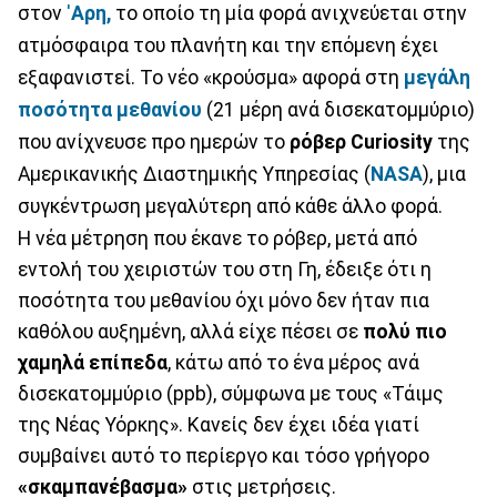
στον
'
Αρη,
το οποίο τη μία φορά ανιχνεύεται στην
ατμόσφαιρα του πλανήτη και την επόμενη έχει
εξαφανιστεί. Το νέο «κρούσμα» αφορά στη
μεγάλη
ποσότητα μεθανίου
(21 μέρη ανά δισεκατομμύριο)
που ανίχνευσε προ ημερών το
ρόβερ Curiosity
της
Αμερικανικής Διαστημικής Υπηρεσίας (
NASA
), μια
συγκέντρωση μεγαλύτερη από κάθε άλλο φορά.
Η νέα μέτρηση που έκανε το ρόβερ, μετά από
εντολή του χειριστών του στη Γη, έδειξε ότι η
ποσότητα του μεθανίου όχι μόνο δεν ήταν πια
καθόλου αυξημένη, αλλά είχε πέσει σε
πολύ πιο
χαμηλά επίπεδα
, κάτω από το ένα μέρος ανά
δισεκατομμύριο (ppb), σύμφωνα με τους «Τάιμς
της Νέας Υόρκης». Κανείς δεν έχει ιδέα γιατί
συμβαίνει αυτό το περίεργο και τόσο γρήγορο
«σκαμπανέβασμα»
στις μετρήσεις.