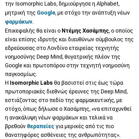
την Isomorphic Labs, δημιούργησε η Alphabet,
μητρική της
Google
, με στόχο την ανάπτυξη νέων
φαρμάκων
.
Επικεφαλής θα είναι ο
Ντέμης Χασάμπης
, ο οποίος
είναι επίσης ιδρυτής και διευθύνων σύμβουλος της
εδρεύουσας στο Λονδίνο εταιρείας τεχνητής
νοημοσύνης Deep Mind, θυγατρικής πλέον της
Google και πρωτοπόρου στην τεχνητή νοημοσύνη
παγκοσμίως.
Η
Isomorphic Labs
θα βασιστεί στις έως τώρα
πρωτοποριακές διεθνώς έρευνες της Deep Mind,
εστιάζοντας στο πεδίο της φαρμακευτικής, με
στόχο, όπως δήλωσε ο Χασάμπης, «να επιταχυνθεί
η ανακάλυψη νέων φαρμάκων και τελικά να
βρεθούν
θεραπείες
για μερικές από τις πιο
θανατηφόρες ασθένειες της ανθρωπότητας».