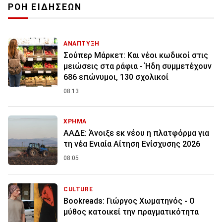
ΡΟΗ ΕΙΔΗΣΕΩΝ
ΑΝΑΠΤΥΞΗ
Σούπερ Μάρκετ: Και νέοι κωδικοί στις
μειώσεις στα ράφια - Ήδη συμμετέχουν
686 επώνυμοι, 130 σχολικοί
08:13
ΧΡΗΜΑ
ΑΑΔΕ: Άνοιξε εκ νέου η πλατφόρμα για
τη νέα Ενιαία Αίτηση Ενίσχυσης 2026
08:05
CULTURE
Bookreads: Γιώργος Χωματηνός - Ο
μύθος κατοικεί την πραγματικότητα