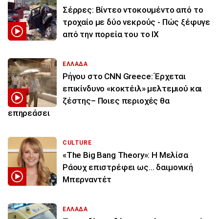
Σέρρες: Βίντεο ντοκουμέντο από το
τροχαίο με δύο νεκρούς - Πώς ξέφυγε
από την πορεία του το ΙΧ
ΕΛΛΑΔΑ
Ρήγου στο CNN Greece: Έρχεται
επικίνδυνο «κοκτέιλ» μελτεμιού και
ζέστης– Ποιες περιοχές θα
επηρεάσει
CULTURE
«The Big Bang Theory»: Η Μελίσα
Ράουχ επιστρέφει ως… δαιμονική
Μπερναντέτ
ΕΛΛΑΔΑ