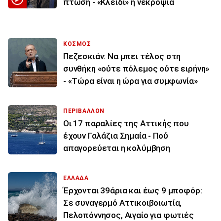
πτώση - «Κλειδί» η νεκροψία
ΚΟΣΜΟΣ
Πεζεσκιάν: Να μπει τέλος στη
συνθήκη «ούτε πόλεμος ούτε ειρήνη»
- «Τώρα είναι η ώρα για συμφωνία»
ΠΕΡΙΒΑΛΛΟΝ
Οι 17 παραλίες της Αττικής που
έχουν Γαλάζια Σημαία - Πού
απαγορεύεται η κολύμβηση
ΕΛΛΑΔΑ
Έρχονται 39άρια και έως 9 μποφόρ:
Σε συναγερμό Αττικοιβοιωτία,
Πελοπόννησος, Αιγαίο για φωτιές