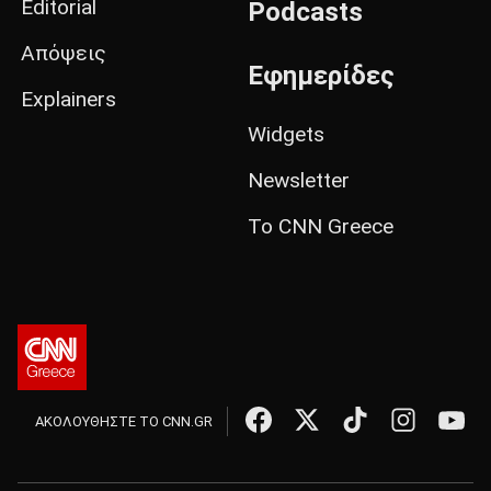
Editorial
Podcasts
Απόψεις
Εφημερίδες
Explainers
Widgets
Newsletter
Το CNN Greece
ΑΚΟΛΟΥΘΗΣΤΕ ΤΟ CNN.GR