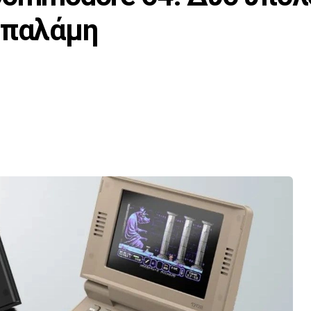
 παλάμη