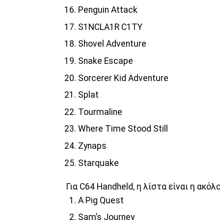
Penguin Attack
S1NCLA1R C1TY
Shovel Adventure
Snake Escape
Sorcerer Kid Adventure
Splat
Tourmaline
Where Time Stood Still
Zynaps
Starquake
Για C64 Handheld, η λίστα είναι η ακόλ
A Pig Quest
Sam’s Journey