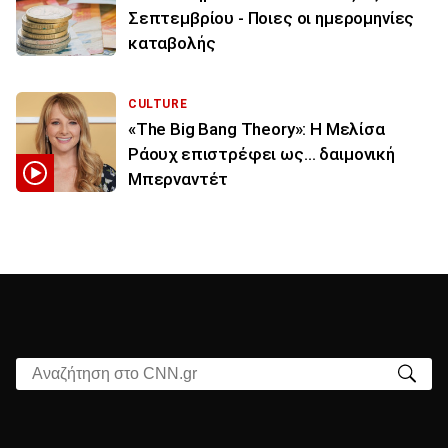
Σεπτεμβρίου - Ποιες οι ημερομηνίες
καταβολής
CULTURE
«The Big Bang Theory»: Η Μελίσα
Ράουχ επιστρέφει ως… δαιμονική
Μπερναντέτ
Αναζήτηση στο CNN.gr