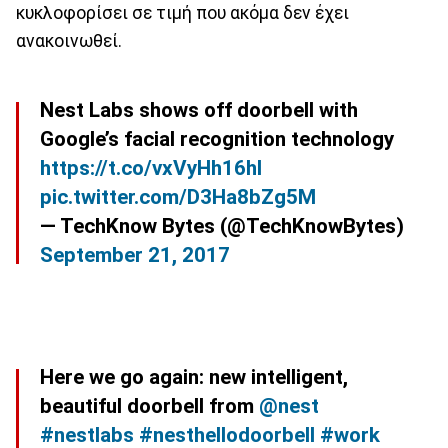
κυκλοφορίσει σε τιμή που ακόμα δεν έχει
ανακοινωθεί.
Nest Labs shows off doorbell with
Google’s facial recognition technology
https://t.co/vxVyHh16hI
pic.twitter.com/D3Ha8bZg5M
— TechKnow Bytes (@TechKnowBytes)
September 21, 2017
Here we go again: new intelligent,
beautiful doorbell from
@nest
#nestlabs
#nesthellodoorbell
#work