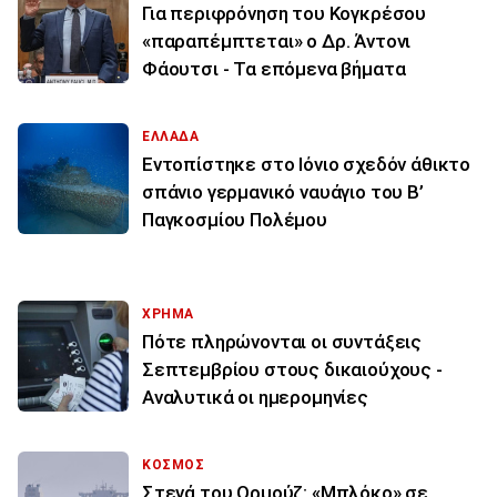
Για περιφρόνηση του Κογκρέσου
«παραπέμπτεται» ο Δρ. Άντονι
Φάουτσι - Τα επόμενα βήματα
ΕΛΛΑΔΑ
Εντοπίστηκε στο Ιόνιο σχεδόν άθικτο
σπάνιο γερμανικό ναυάγιο του Β’
Παγκοσμίου Πολέμου
ΧΡΗΜΑ
Πότε πληρώνονται οι συντάξεις
Σεπτεμβρίου στους δικαιούχους -
Αναλυτικά οι ημερομηνίες
ΚΟΣΜΟΣ
Στενά του Ορμούζ: «Μπλόκο» σε