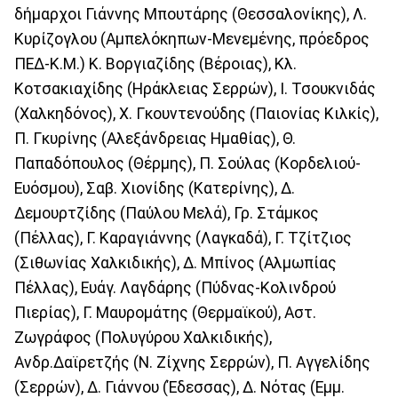
δήμαρχοι Γιάννης Μπουτάρης (Θεσσαλονίκης), Λ.
Κυρίζογλου (Αμπελόκηπων-Μενεμένης, πρόεδρος
ΠΕΔ-Κ.Μ.) Κ. Βοργιαζίδης (Βέροιας), Κλ.
Κοτσακιαχίδης (Ηράκλειας Σερρών), Ι. Τσουκνιδάς
(Χαλκηδόνος), Χ. Γκουντενούδης (Παιονίας Κιλκίς),
Π. Γκυρίνης (Αλεξάνδρειας Ημαθίας), Θ.
Παπαδόπουλος (Θέρμης), Π. Σούλας (Κορδελιού-
Ευόσμου), Σαβ. Χιονίδης (Κατερίνης), Δ.
Δεμουρτζίδης (Παύλου Μελά), Γρ. Στάμκος
(Πέλλας), Γ. Καραγιάννης (Λαγκαδά), Γ. Τζίτζιος
(Σιθωνίας Χαλκιδικής), Δ. Μπίνος (Αλμωπίας
Πέλλας), Ευάγ. Λαγδάρης (Πύδνας-Κολινδρού
Πιερίας), Γ. Μαυρομάτης (Θερμαϊκού), Αστ.
Ζωγράφος (Πολυγύρου Χαλκιδικής),
Ανδρ.Δαϊρετζής (Ν. Ζίχνης Σερρών), Π. Αγγελίδης
(Σερρών), Δ. Γιάννου (Έδεσσας), Δ. Νότας (Εμμ.