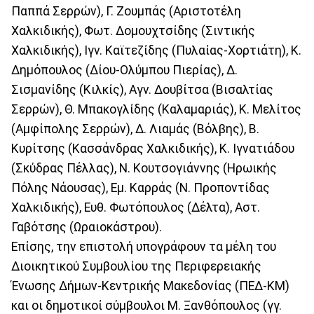
Παππά Σερρών), Γ. Ζουμπάς (Αριστοτέλη
Χαλκιδικής), Φωτ. Δομουχτσίδης (Σιντικής
Χαλκιδικής), Ιγν. Καϊτεζίδης (Πυλαίας-Χορτιάτη), Κ.
Δημόπουλος (Δίου-Ολύμπου Πιερίας), Δ.
Σισμανίδης (Κιλκίς), Αγν. Δουβίτσα (Βισαλτίας
Σερρών), Θ. Μπακογλίδης (Καλαμαριάς), Κ. Μελίτος
(Αμφίπολης Σερρών), Δ. Λιαμάς (Βόλβης), Β.
Κυρίτσης (Κασσάνδρας Χαλκιδικής), Κ. Ιγνατιάδου
(Σκύδρας Πέλλας), Ν. Κουτσογιάννης (Ηρωικής
Πόλης Νάουσας), Εμ. Καρράς (Ν. Προποντίδας
Χαλκιδικής), Ευθ. Φωτόπουλος (Δέλτα), Αστ.
Γαβότσης (Ωραιοκάστρου).
Επίσης, την επιστολή υπογράφουν τα μέλη του
Διοικητικού Συμβουλίου της Περιφερειακής
Ένωσης Δήμων-Κεντρικής Μακεδονίας (ΠΕΔ-ΚΜ)
και οι δημοτικοί σύμβουλοι Μ. Ξανθόπουλος (γγ.