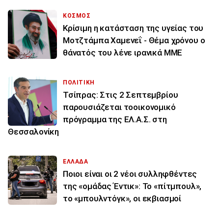
ΚΟΣΜΟΣ
Κρίσιμη η κατάσταση της υγείας του
Μοτζτάμπα Χαμενεΐ - Θέμα χρόνου ο
θάνατός του λένε ιρανικά ΜΜΕ
ΠΟΛΙΤΙΚΗ
Τσίπρας: Στις 2 Σεπτεμβρίου
παρουσιάζεται τοοικονομικό
πρόγραμμα της ΕΛ.Α.Σ. στη
Θεσσαλονίκη
ΕΛΛΑΔΑ
Ποιοι είναι οι 2 νέοι συλληφθέντες
της «ομάδας Έντικ»: Το «πίτμπουλ»,
το «μπουλντόγκ», οι εκβιασμοί