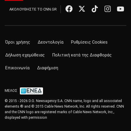
ΑΚΟΛΟΥΘΗΣΤΕ ΤΟ CNN.GR
Όροι χρήσης
Δεοντολογία
Ρυθμίσεις Cookies
Δήλωση εχεμύθειας
Πολιτική κατά της Διαφθοράς
Επικοινωνία
Διαφήμιση
ΜΕΛΟΣ
© 2015 - 2026 D.G. Newsagency S.A. CNN name, logo and all associated
elements ® and © 2015 Cable News Network, Inc. All rights reserved. CNN
and the CNN logo are registered marks of Cable News Network, Inc.,
displayed with permission