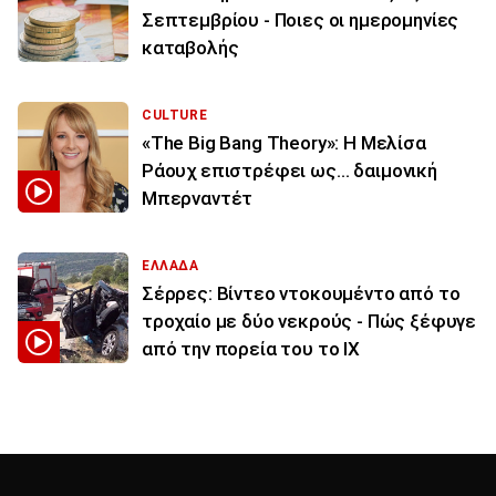
Σεπτεμβρίου - Ποιες οι ημερομηνίες
καταβολής
CULTURE
«The Big Bang Theory»: Η Μελίσα
Ράουχ επιστρέφει ως… δαιμονική
Μπερναντέτ
ΕΛΛΑΔΑ
Σέρρες: Βίντεο ντοκουμέντο από το
τροχαίο με δύο νεκρούς - Πώς ξέφυγε
από την πορεία του το ΙΧ