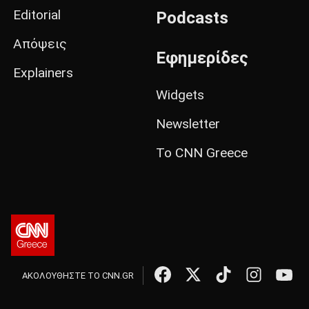
Editorial
Podcasts
Απόψεις
Εφημερίδες
Explainers
Widgets
Newsletter
Το CNN Greece
ΑΚΟΛΟΥΘΗΣΤΕ ΤΟ CNN.GR