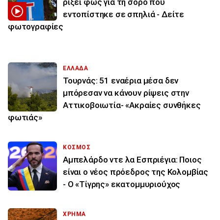
ρίξει φως για τη σορό που
εντοπίστηκε σε σπηλιά - Δείτε
φωτογραφίες
ΕΛΛΑΔΑ
Τουρνάς: 51 εναέρια μέσα δεν
μπόρεσαν να κάνουν ρίψεις στην
Αττικοβοιωτία- «Ακραίες συνθήκες
φωτιάς»
ΚΟΣΜΟΣ
Αμπελάρδο ντε λα Εσπριέγια: Ποιος
είναι ο νέος πρόεδρος της Κολομβίας
- Ο «Τίγρης» εκατομμυριούχος
ΧΡΗΜΑ