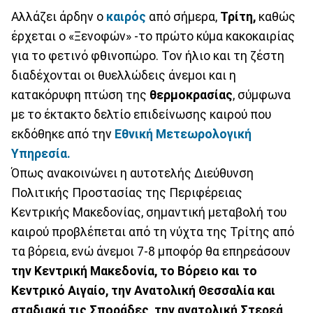
Αλλάζει άρδην ο
καιρός
από σήμερα,
Τρίτη,
καθώς
έρχεται ο «Ξενοφών» -το πρώτο κύμα κακοκαιρίας
για το φετινό φθινοπώρο. Τον ήλιο και τη ζέστη
διαδέχονται οι θυελλώδεις άνεμοι και η
κατακόρυφη πτώση της
θερμοκρασίας
, σύμφωνα
με το έκτακτο δελτίο επιδείνωσης καιρού που
εκδόθηκε από την
Εθνική Μετεωρολογική
Υπηρεσία.
Όπως ανακοινώνει η αυτοτελής Διεύθυνση
Πολιτικής Προστασίας της Περιφέρειας
Κεντρικής Μακεδονίας, σημαντική μεταβολή του
καιρού προβλέπεται από τη νύχτα της Τρίτης από
τα βόρεια, ενώ άνεμοι 7-8 μποφόρ θα επηρεάσουν
την Κεντρική Μακεδονία, το Βόρειο και το
Κεντρικό Αιγαίο, την Ανατολική Θεσσαλία και
σταδιακά τις Σποράδες, την ανατολική Στερεά,